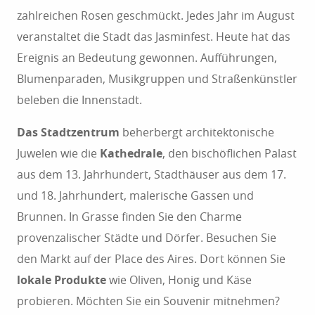
zahlreichen Rosen geschmückt. Jedes Jahr im August
verschönern und charakterisieren. Besuchen Sie die
veranstaltet die Stadt das Jasminfest. Heute hat das
Gärten der Villa Fort France, die der Villa Noailles
Ereignis an Bedeutung gewonnen. Aufführungen,
oder die der Prinzessin Pauline auf den Höhen der
Blumenparaden, Musikgruppen und Straßenkünstler
Stadt.
beleben die Innenstadt.
Das Stadtzentrum
beherbergt architektonische
Juwelen wie die
Kathedrale
, den bischöflichen Palast
aus dem 13. Jahrhundert, Stadthäuser aus dem 17.
und 18. Jahrhundert, malerische Gassen und
Brunnen. In Grasse finden Sie den Charme
provenzalischer Städte und Dörfer. Besuchen Sie
den Markt auf der Place des Aires. Dort können Sie
lokale Produkte
wie Oliven, Honig und Käse
probieren. Möchten Sie ein Souvenir mitnehmen?