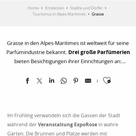
Home
Entdecken
Städte und Dörfer
Tourismus in Alpes Maritimes
Grasse
Grasse in den Alpes-Maritimes ist weltweit für seine
Parfümindustrie bekannt.
Drei große Parfümerien
bieten Besichtigungen ihrer Einrichtungen an:
Fragonard, Molinard und Galimard. Ideal zwischen
Ajoute
Meer und Bergen gelegen, ist Grasse eine Stadt der
Kunst und Geschichte, die man allein oder mit
einem Führer entdecken kann, um ihr wunderbares
Erbe und ihre atemberaubenden Landschaften zu
Im Frühling verwandeln sich die Gassen der Stadt
erleben. Als
blühende Stadt
ist Grasse mit Gärten
während der
Veranstaltung ExpoRose
in wahre
und Blumenfeldern von Jasmin, Rosen, Lavendel
Gärten. Die Brunnen und Plätze werden mit
und Mimosen geschmückt, die die Stadt