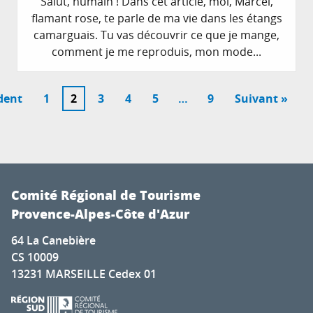
Salut, humain ! Dans cet article, moi, Marcel,
flamant rose, te parle de ma vie dans les étangs
camarguais. Tu vas découvrir ce que je mange,
comment je me reproduis, mon mode...
dent
1
2
3
4
5
…
9
Suivant »
Comité Régional de Tourisme
Provence-Alpes-Côte d'Azur
64 La Canebière
CS 10009
13231 MARSEILLE Cedex 01