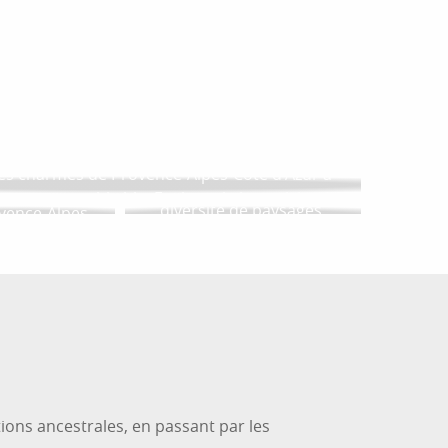
r aux favoris
DES ITINÉRAIRES EN
TRAIN POUR
S DE CŒUR
DÉCOUVRIR LE SUD
STAGRAM
ESCAPADES URBAINES
Provence-Alpes-Côte
qu’une photo
es charmes de Provence-Alpes-Côte d’Azur à
d’Azur offre une grande
r ô combien
 voyage inoubliable. Explorez le littoral, les
diversité de paysages,
ovence-Alpes-
toresques et les montagnes majestueuses de...
allant des montagnes
 est jolie !
majestueuses aux plages
s nous vous
de sable fin en passant par
e)découvrir le
les champs de lavande et
œur 📷...
les...
tions ancestrales, en passant par les