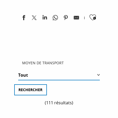
vélo ou même en train pour découvrir la région à
votre rythme.
Ajoute
MOYEN DE TRANSPORT
SE DÉPLACER EN RÉGION
Il y a ceux qui se sentent en voyage à peine leur
(111 résultats)
ceinture de sécurité bouclée, ceux qui adorent les
ITINÉRAIRE À TRAVERS LE GRAND CANYON
places « fenêtre » ou encore les nouveaux
DU VERDON