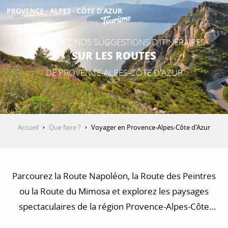
Aller
au
contenu
DÉCOUVRIR
DÉCOUVREZ NOS SUGGESTIONS D'ITINÉRAIRES
principal
SUR LES ROUTES
DE PROVENCE-ALPES-CÔTE D'AZUR
QUE FAIRE ?
SÉJOURNER
Accueil
Que faire ?
Voyager en Provence-Alpes-Côte d’Azur
ESPACE PRO
Parcourez la Route Napoléon, la Route des Peintres
ou la Route du Mimosa et explorez les paysages
spectaculaires de la région Provence-Alpes-Côte
d’Azur. Trouvez des idées de circuits en voiture, à