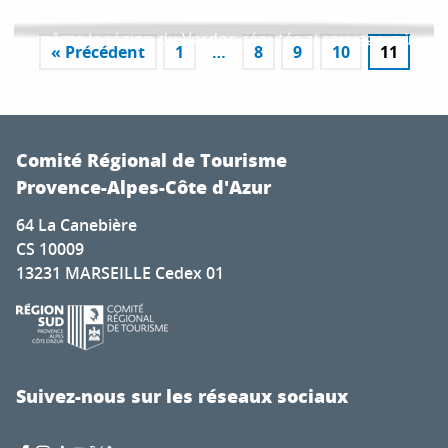
adeptes du vélo. Pour vos...
Nulle voie de Provence n’est impénétrable, pas
même la région du Verdon réputée si sauvage, où
« Précédent
1
…
8
9
10
11
LIRE LA SUITE
les routes suivent les lacs et parcourent les grands
plateaux avant d’onduler...
Comité Régional de Tourisme
Provence-Alpes-Côte d'Azur
64 La Canebière
CS 10009
13231 MARSEILLE Cedex 01
Suivez-nous sur les réseaux sociaux