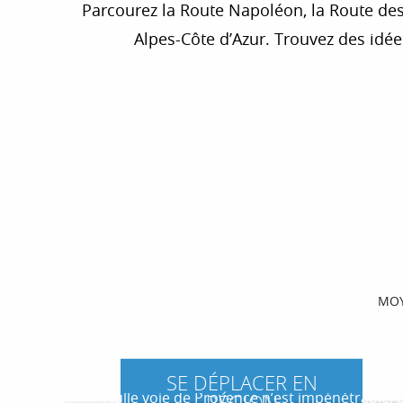
Parcourez la Route Napoléon, la Route des
Alpes-Côte d’Azur. Trouvez des idée
MOY
ITINÉRAIRE À TRAVERS LE GRAND 
SE DÉPLACER EN
Nulle voie de Provence n’est impénétrable,
RÉGION