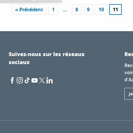
nt les lacs et parcourent
« Précédent
1
…
8
9
10
11
duler...
Suivez-nous sur les réseaux
Res
sociaux
Rec
voi
d'A
J