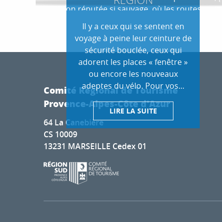
Verdon réputée si sauvage, où les routes suive
les grands plateaux avant d’on
Il y a ceux qui se sentent en
voyage à peine leur ceinture de
sécurité bouclée, ceux qui
adorent les places « fenêtre »
ou encore les nouveaux
adeptes du vélo. Pour vos...
Comité Régional de Tourisme
Provence-Alpes-Côte d'Azur
LIRE LA SUITE
64 La Canebière
CS 10009
13231 MARSEILLE Cedex 01