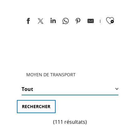
vélo ou même en train pour découvrir la région à
ESPACE PRO
votre rythme.
Ajoute
MOYEN DE TRANSPORT
(111 résultats)
LE SUD D’ÎLES EN ÎLES
DES PORTES DES CALANQUES AUX PORTES DE