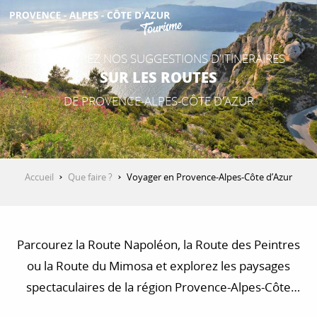
Aller
au
contenu
DÉCOUVREZ NOS SUGGESTIONS D'ITINÉRAIRES
principal
SUR LES ROUTES
DE PROVENCE-ALPES-CÔTE D'AZUR
DÉCOUVRIR
Accueil
Que faire ?
Voyager en Provence-Alpes-Côte d’Azur
QUE FAIRE ?
Parcourez la Route Napoléon, la Route des Peintres
ou la Route du Mimosa et explorez les paysages
SÉJOURNER
spectaculaires de la région Provence-Alpes-Côte
d’Azur. Trouvez des idées de circuits en voiture, à