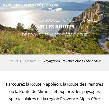
Aller
au
contenu
DÉCOUVREZ NOS SUGGESTIONS D'ITINÉRAIRES
principal
SUR LES ROUTES
DE PROVENCE-ALPES-CÔTE D'AZUR
Accueil
Que faire ?
Voyager en Provence-Alpes-Côte d’Azur
Parcourez la Route Napoléon, la Route des Peintres
ou la Route du Mimosa et explorez les paysages
spectaculaires de la région Provence-Alpes-Côte
d’Azur. Trouvez des idées de circuits en voiture, à