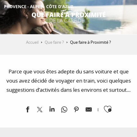
Aller
au
QUE FAIRE À PROXIMITÉ
contenu
DE LA GARE DE...
DÉCOUVRIR
principal
Accueil
Que faire ?
Que faire à Proximité ?
QUE FAIRE ?
Parce que vous êtes adepte du sans voiture et que
SÉJOURNER
vous avez décidé de voyager en train, voici quelques
suggestions d’activités dans les environs et surtout à
ESPACE PRO
proximité de nos gares 🚆
Ajoute
Le Café Tulipe