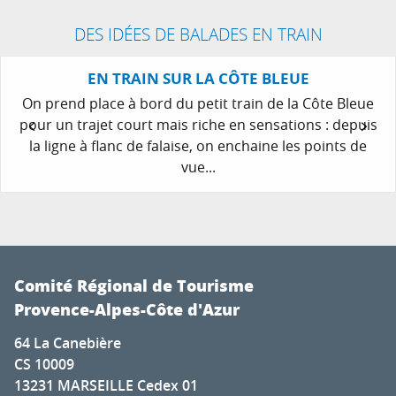
Les Jardins de Baracane - Chambres d'hôtes
La buvette du Square Agricol Perdiguier
DES IDÉES DE BALADES EN TRAIN
Camping Bagatelle
Avignon City Tours
EN TRAIN SUR LA CÔTE BLEUE
Le Lieu - Restaurant Salon de thé
On prend place à bord du petit train de la Côte Bleue
La livrée du Palais
pour un trajet court mais riche en sensations : depuis
Collection Lambert
la ligne à flanc de falaise, on enchaine les points de
Pont d'Avignon (Saint-Bénezet)
vue...
Hôtel Le Colbert
Cuisine Centr'Halles
Palais des Papes
Comité Régional de Tourisme
Provence-Alpes-Côte d'Azur
64 La Canebière
CS 10009
13231 MARSEILLE Cedex 01