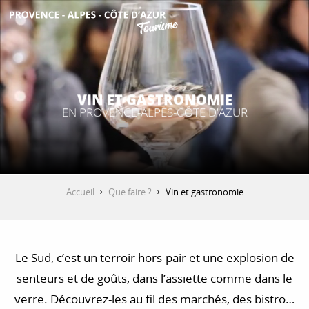
Aller
au
contenu
DÉCOUVRIR
principal
VIN ET GASTRONOMIE
QUE FAIRE ?
EN PROVENCE-ALPES-CÔTE D'AZUR
SÉJOURNER
Accueil
Que faire ?
Vin et gastronomie
ESPACE PRO
Le Sud, c’est un terroir hors-pair et une explosion de
senteurs et de goûts, dans l’assiette comme dans le
verre. Découvrez-les au fil des marchés, des bistrots