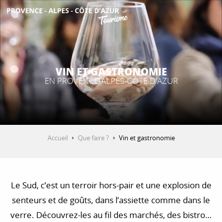
Aller
au
contenu
DÉCOUVRIR
principal
VIN ET GASTRONOMIE
QUE FAIRE ?
EN PROVENCE-ALPES-CÔTE D'AZUR
SÉJOURNER
Accueil
Que faire ?
Vin et gastronomie
ESPACE PRO
Le Sud, c’est un terroir hors-pair et une explosion de
senteurs et de goûts, dans l’assiette comme dans le
verre. Découvrez-les au fil des marchés, des bistrots