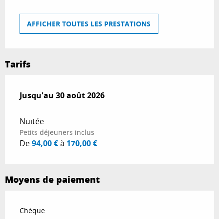
AFFICHER TOUTES LES PRESTATIONS
Tarifs
Du
Jusqu'au
17 avril 2026
30 août 2026
au
30 août 2026
Nuitée
Petits déjeuners inclus
De
94,00 €
à
170,00 €
Moyens de paiement
Chèque