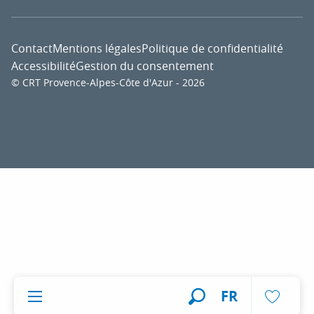
Contact
Mentions légales
Politique de confidentialité
Accessibilité
Gestion du consentement
© CRT Provence-Alpes-Côte d'Azur - 2026
Voir l
FR