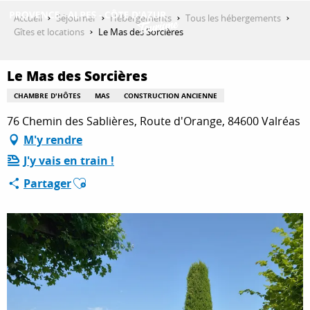
Aller
Accueil
Séjourner
Hébergements
Tous les hébergements
au
Gîtes et locations
Le Mas des Sorcières
contenu
DÉCOUVRIR
principal
Le Mas des Sorcières
CHAMBRE D'HÔTES
MAS
CONSTRUCTION ANCIENNE
QUE FAIRE ?
76 Chemin des Sablières, Route d'Orange, 84600 Valréas
M'y rendre
J'y vais en train !
SÉJOURNER
Ajouter aux favoris
Partager
ESPACE PRO