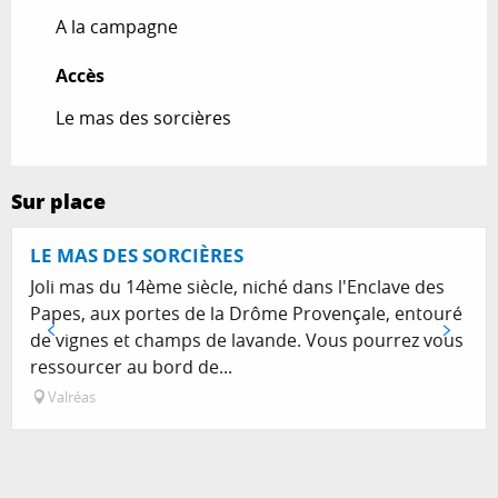
A la campagne
Accès
Accès
Le mas des sorcières
Sur place
Réservable
LE MAS DES SORCIÈRES
Joli mas du 14ème siècle, niché dans l'Enclave des
Papes, aux portes de la Drôme Provençale, entouré
de vignes et champs de lavande. Vous pourrez vous
ressourcer au bord de...
Valréas