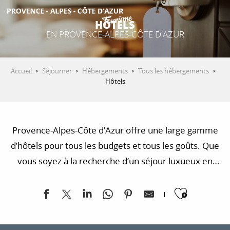
Aller
au
HÔTELS
contenu
EN PROVENCE-ALPES-CÔTE D'AZUR
DÉCOUVRIR
principal
Accueil
Séjourner
Hébergements
Tous les hébergements
QUE FAIRE ?
Hôtels
SÉJOURNER
Provence-Alpes-Côte d’Azur offre une large gamme
d’hôtels pour tous les budgets et tous les goûts. Que
vous soyez à la recherche d’un séjour luxueux en
ESPACE PRO
bord de mer, d’une escapade romantique dans un
Ajoute
village provençal ou d’une expérience insolite en
pleine nature, vous trouverez votre bonheur dans la
région.