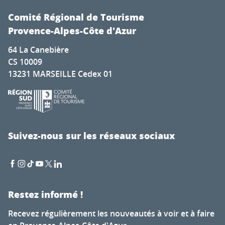
Kyriad Vitrolles Marseille Aéroport
Hôtel Martinez In The Unbound Collection By Hyatt
Comité Régional de Tourisme
TULIP Hotels & Résidences - Marseille Aubagne
Provence-Alpes-Côte d'Azur
Le Greet Hôtel Marseille Prado Vélodrome
64 La Canebière
Best Western Plus Hôtel Masséna Nice
CS 10009
Hôtel Le Florence
13231 MARSEILLE Cedex 01
Hôtel Cezanne & SPA
Les Bories & Spa
Anantara Plaza Nice Hotel
Hôtel Le Saint Rémy
Ibis Styles Toulon Centre Port
Suivez-nous sur les réseaux sociaux
Le Phébus & Spa
Restez informé !
Recevez régulièrement les nouveautés à voir et à faire