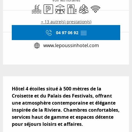
Voir les horaires
Piscine
Parking
Terrasse
Ascenseur
Air conditionné
WiFi
+ 13 autre(s) prestation(s)
04 97 06 92
▒▒
www.lepoussinhotel.com
Description
Hôtel 4 étoiles situé à 500 mètres de la 
Croisette et du Palais des Festivals, offrant 
une atmosphère contemporaine et élégante 
inspirée de la Riviera. Chambres confortables, 
services haut de gamme et espaces détente 
pour séjours loisirs et affaires.