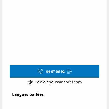
04 97 06 92
▒▒
www.lepoussinhotel.com
Langues parlées
Langues parlées