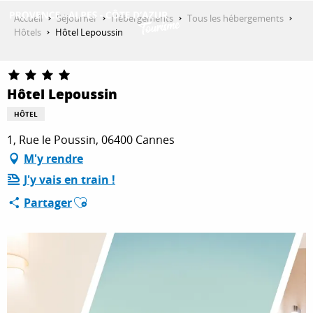
Aller
Accueil
Séjourner
Hébergements
Tous les hébergements
au
Hôtels
Hôtel Lepoussin
contenu
DÉCOUVRIR
principal
Hôtel Lepoussin
QUE FAIRE ?
HÔTEL
1, Rue le Poussin, 06400 Cannes
M'y rendre
SÉJOURNER
J'y vais en train !
Ajouter aux favoris
Partager
ESPACE PRO