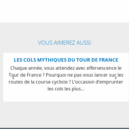
VOUS AIMEREZ AUSSI
LES COLS MYTHIQUES DU TOUR DE FRANCE
VÉLO EN PROVENCE-ALPES-CÔTE
D’AZUR
Chaque année, vous attendez avec effervescence le
Tour de France ? Pourquoi ne pas vous lancer sur les
Bienvenue en Provence-Alpes-Côte d’Azur ! La
routes de la course cycliste ? L’occasion d’emprunter
région Sud, c’est un cocktail explosif de trois
les cols les plus...
destinations uniques. La Provence, avec ses
chemins bordés de champs d’oliviers et...
LIRE LA SUITE