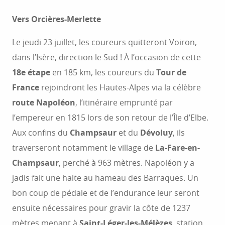
Vers Orcières-Merlette
Le jeudi 23 juillet, les coureurs quitteront Voiron,
dans l’Isère, direction le Sud ! À l’occasion de cette
18e étape
en 185 km, les coureurs du
Tour de
France
rejoindront les Hautes-Alpes via la célèbre
route Napoléon
, l’itinéraire emprunté par
l’empereur en 1815 lors de son retour de l’Île d’Elbe.
Aux confins du
Champsaur
et du
Dévoluy
, ils
traverseront notamment le village de
La-Fare-en-
Champsaur
, perché à 963 mètres. Napoléon y a
jadis fait une halte au hameau des Barraques. Un
bon coup de pédale et de l’endurance leur seront
ensuite nécessaires pour gravir la côte de 1237
mètres menant à
Saint-Léger-les-Mélèzes
, station