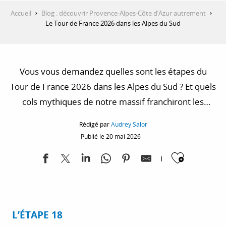
Accueil
Blog : découvrir Provence-Alpes-Côte d’Azur autrement
Le Tour de France 2026 dans les Alpes du Sud
Vous vous demandez quelles sont les étapes du
Tour de France 2026 dans les Alpes du Sud ? Et quels
cols mythiques de notre massif franchiront les
coureurs ? Retrouvez ici tout ce qu’il faut savoir sur
Rédigé par
Audrey Salor
ce grand rendez-vous sportif estival. Et nos coups de
Publié le 20 mai 2026
cœur alpins, à découvrir après le passage du
Ajoute
peloton.
L’ÉTAPE 18