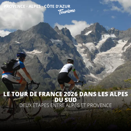
Aller
au
contenu
DÉCOUVRIR
principal
QUE FAIRE ?
SÉJOURNER
ESPACE PRO
LE TOUR DE FRANCE 2026 DANS LES ALPES
DU SUD
DEUX ÉTAPES ENTRE ALPES ET PROVENCE