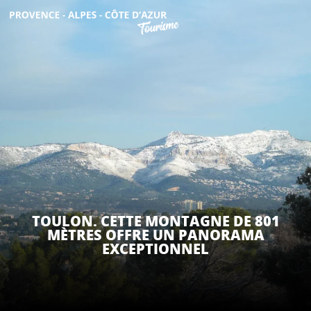
Aller
au
contenu
DÉCOUVRIR
principal
QUE FAIRE ?
SÉJOURNER
ESPACE PRO
TOULON. CETTE MONTAGNE DE 801
MÈTRES OFFRE UN PANORAMA
EXCEPTIONNEL