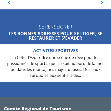
Chaque fin d’hiver, Tourrettes-sur-Loup se pare de
parfums délicats et de couleurs éclatantes pour
célébrer la Fête des Violettes, tradition emblématique
du pays vençois....
SE RENSEIGNER
LES BONNES ADRESSES POUR SE LOGER, SE
RESTAURER ET S'ÉVADER
ACTIVITÉS SPORTIVES
La Côte d’Azur offre une scène de rêve pour les
passionnés de sports, que ce soit au bord de la mer
ou dans les montagnes majestueuses. Des eaux
turquoise aux sentiers de...
Comité Régional de Tourisme