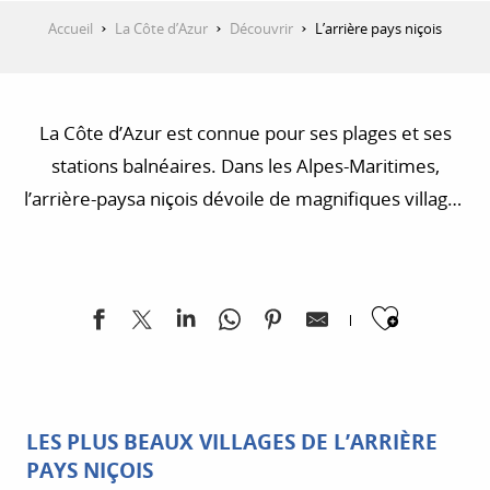
Accueil
La Côte d’Azur
Découvrir
L’arrière pays niçois
La Côte d’Azur est connue pour ses plages et ses
stations balnéaires. Dans les Alpes-Maritimes,
l’arrière-paysa niçois dévoile de magnifiques villages
et des paysages ensoleillés, entre Provence et
Alpes. Quittez Nice, et partez le temps d’une
journée à la découverte de son arrière pays !
Ajoute
LES PLUS BEAUX VILLAGES DE L’ARRIÈRE
PAYS NIÇOIS