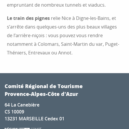
empruntant de nombreux tunnels et viaducs.
[RECETTE] LA SOCCA NIÇOISE
Le train des pignes
relie Nice à Digne-les-Bains, et
Symbole de la cuisine niçoise, la socca est une
s’arrête dans quelques-uns des plus beaux villages
sorte de fine galette à base d’huile d’olive et de
de l’arrière-niçois : vous pouvez vous rendre
farine de pois chiche. Inspirée de la cuisine
italienne et très facile à...
notamment à Colomars, Saint-Martin du var, Puget-
Théniers, Entrevaux ou Annot.
LIRE LA SUITE
Comité Régional de Tourisme
Provence-Alpes-Côte d'Azur
64 La Canebière
CS 10009
13231 MARSEILLE Cedex 01