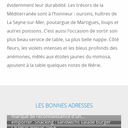
évidemment leur durabilité. Les trésors de la
Méditerranée sont à l’honneur : oursins, huîtres de
La Seyne-sur-Mer, poutargue de Martigues, loups et
autres poissons. C’est aussi l’occasion de sortir son
plus beau service de table, sa plus belle nappe. Côté
fleurs, les violets intenses et les bleus profonds des
anémones, mêlés aux étoiles jaunes du mimosa,
ajoutent à la table quelques notes de féérie.
LA VERRERIE DE BIOT ®
Créée en 1956 par Eloi Monod, La Verrerie de
MARIUS BERNARD
AU BEC FIN
Biot ® a inventé le verre bullé. Elle a obtenu le
LES BONNES ADRESSES
La petite entreprise traditionnelle de cuisine de
Plats cuisinés sur place, cuisine généreuse et
label Entreprise du Patrimoine Vivant (EPV),
FROMAGERIE DE LA DURANCE
Marius Bernard, le célèbre ambassadeur
copieuse. Propose un service de vente à
marque de reconnaissance d'un...
Le Bleu du Queyras et autres fromages aux laits
provençal du goût, a pignon sur rue à St-
emporter. Snacking : sandwichs salade burger
CRUS, de vache, de brebis et de chèvre ainsi que
Chamas depuis 1958.