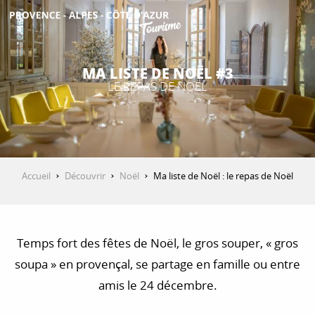
Aller
au
contenu
DÉCOUVRIR
principal
MA LISTE DE NOËL #3
LE REPAS DE NOËL
QUE FAIRE ?
SÉJOURNER
Accueil
Découvrir
Noël
Ma liste de Noël : le repas de Noël
ESPACE PRO
Temps fort des fêtes de Noël, le gros souper, « gros
soupa » en provençal, se partage en famille ou entre
amis le 24 décembre.