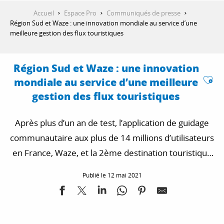
Accueil
Espace Pro
Communiqués de presse
Région Sud et Waze : une innovation mondiale au service d’une
meilleure gestion des flux touristiques
Région Sud et Waze : une innovation
Ajo
mondiale au service d’une meilleure
gestion des flux touristiques
Après plus d’un an de test, l’application de guidage
communautaire aux plus de 14 millions d’utilisateurs
en France, Waze, et la 2ème destination touristique
de France, Provence-Alpes-Côte d’Azur, s’associent
Publié le 12 mai 2021
pour contribuer à une meilleure répartition des flux
des visiteurs dans les sites naturels sensibles et
lisser les pics de fréquentation.