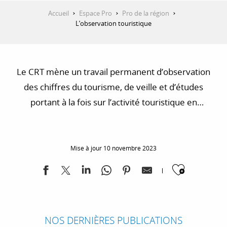
Accueil
Espace Pro
Pro de la région
L’observation touristique
Le CRT mène un travail permanent d’observation
des chiffres du tourisme, de veille et d’études
portant à la fois sur l’activité touristique en
Provence-Alpes-Côte d’Azur et sur les tendances du
tourisme dans le monde. Cette action est conduite
le plus souvent en partenariat avec le CRT Côte
Mise à jour 10 novembre 2023
d’Azur France et les Agences de développement
Ajoute
touristique départementales en coordination avec
les acteurs nationaux de l’observation (Atout France,
INSEE, Direction Générale des Entreprises, Banque
NOS DERNIÈRES PUBLICATIONS
de France).