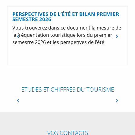
PERSPECTIVES DE L’ÉTÉ ET BILAN PREMIER
SEMESTRE 2026
Vous trouverez dans ce document la mesure de
la fréquentation touristique lors du premier
semestre 2026 et les perspetives de l’été
NOS ÉTUDES
Les travaux d’observation touristique donnent
des analyses pertinentes sur des thèmes
BAROMÈTRE HÔTELLERIE URBAINE MKG
essentiels et prioritaires au développement et à
Le baromètre mensuel de l’hôtellerie urbaine
la compétitivité du tourisme régional et...
MKG nous apporte des éclairages sur le taux
ETUDES ET CHIFFRES DU TOURISME
d’occupation mensuel et cumulé, le prix moyen
LIRE LA SUITE
par chambre et le chiffre d’affaires...
VOS CONTACTS