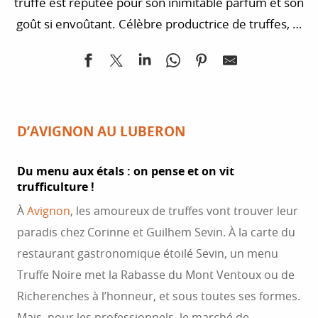
truffe est réputée pour son inimitable parfum et son
goût si envoûtant. Célèbre productrice de truffes, la
Provence se pare de ses plus belles nuances de noir
pour la saison d’hiver. Secrets de production et de
préparation enfin dévoilés… on sait encore mieux la
savourer !
D’AVIGNON AU LUBERON
Du menu aux étals : on pense et on vit
trufficulture !
À
Avignon
, les amoureux de truffes vont trouver leur
paradis chez Corinne et Guilhem Sevin. À la carte du
restaurant gastronomique étoilé Sevin, un menu
Truffe Noire met la Rabasse du Mont Ventoux ou de
Richerenches à l’honneur, et sous toutes ses formes.
Mais, pour les professionnels, le marché de