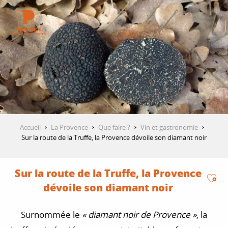
Aller
au
contenu
DÉCOUVRIR
principal
QUE FAIRE ?
SÉJOURNER
Accueil
La Provence
Que faire ?
Vin et gastronomie
Sur la route de la Truffe, la Provence dévoile son diamant noir
ESPACE PRO
Sur la route de la Truffe, la Provence
Ajo
dévoile son diamant noir
Surnommée le
« diamant noir de Provence »
, la