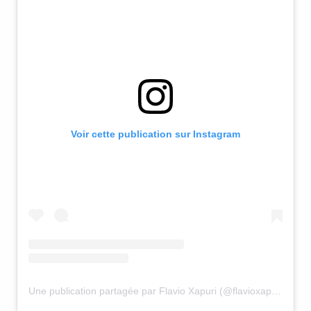
Voir cette publication sur Instagram
Une publication partagée par Flavio Xapuri (@flavioxapuri)
le
23