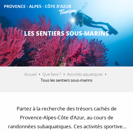
Aller
au
contenu
DÉCOUVRIR
principal
LES SENTIERS SOUS-MARINS
QUE FAIRE ?
SÉJOURNER
Accueil
Que faire ?
Activités aquatiques
Tous les sentiers sous-marins
ESPACE PRO
Partez à la recherche des trésors cachés de
Provence-Alpes-Côte d’Azur, au cours de
randonnées subaquatiques. Ces activités sportives