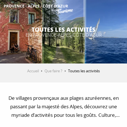
Aller
au
contenu
DÉCOUVRIR
principal
TOUTES LES ACTIVITÉS
EN PROVENCE-ALPES-CÔTE D'AZUR
QUE FAIRE ?
SÉJOURNER
Accueil
Que faire ?
Toutes les activités
ESPACE PRO
De villages provençaux aux plages azuréennes, en
passant par la majesté des Alpes, découvrez une
myriade d’activités pour tous les goûts. Culture,
nature, détente : le Sud vous réserve des