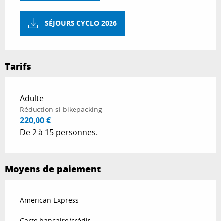
SÉJOURS CYCLO 2026
Tarifs
Tarifs 2026
Adulte
Réduction si bikepacking
220,00 €
De 2 à 15 personnes.
Moyens de paiement
American Express
Carte bancaire/crédit