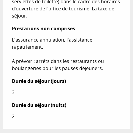
serviettes de toilette) dans le cadre des horaires 
d’ouverture de l’office de tourisme. La taxe de 
séjour.
Prestations non comprises
Prestations non comprises
L'assurance annulation, l'assistance 
rapatriement.

A prévoir : arrêts dans les restaurants ou 
boulangeries pour les pauses déjeuners.
Durée du séjour (jours)
Durée du séjour (jours)
3
Durée du séjour (nuits)
Durée du séjour (nuits)
2