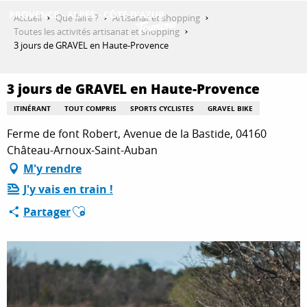
Aller
Accueil
Que faire ?
Artisanat et shopping
au
Toutes les activités artisanat et shopping
contenu
3 jours de GRAVEL en Haute-Provence
DÉCOUVRIR
principal
3 jours de GRAVEL en Haute-Provence
QUE FAIRE ?
ITINÉRANT
TOUT COMPRIS
SPORTS CYCLISTES
GRAVEL BIKE
Ferme de font Robert, Avenue de la Bastide, 04160
Château-Arnoux-Saint-Auban
SÉJOURNER
M'y rendre
J'y vais en train !
Ajouter aux favoris
Partager
ESPACE PRO