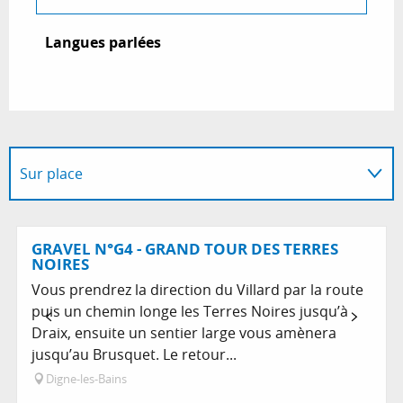
Langues parlées
Langues parlées
Sur place
En lien avec
GRAVEL N°G4 - GRAND TOUR DES TERRES
NOIRES
Vous prendrez la direction du Villard par la route
puis un chemin longe les Terres Noires jusqu’à
Draix, ensuite un sentier large vous amènera
jusqu’au Brusquet. Le retour...
Digne-les-Bains