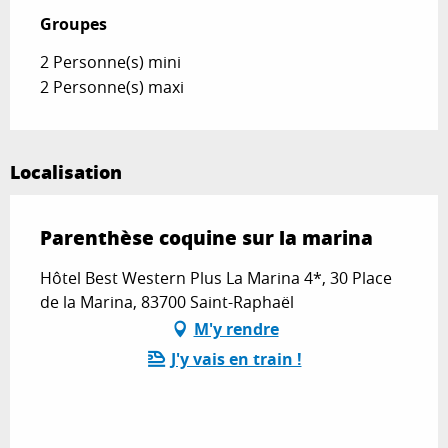
Du
18 octobre 2026
au
30 décembre
Groupes
Groupes
2026
2 Personne(s) mini
2 Personne(s) maxi
Localisation
Parenthèse coquine sur la marina
Hôtel Best Western Plus La Marina 4*, 30 Place
de la Marina, 83700 Saint-Raphaël
M'y rendre
J'y vais en train !