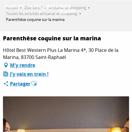
Aller
Accueil
Que faire ?
Artisanat et shopping
au
Toutes les activités artisanat et shopping
contenu
Parenthèse coquine sur la marina
DÉCOUVRIR
principal
Parenthèse coquine sur la marina
QUE FAIRE ?
Hôtel Best Western Plus La Marina 4*, 30 Place de la
Marina, 83700 Saint-Raphaël
M'y rendre
SÉJOURNER
J'y vais en train !
Ajouter aux favoris
Partager
ESPACE PRO