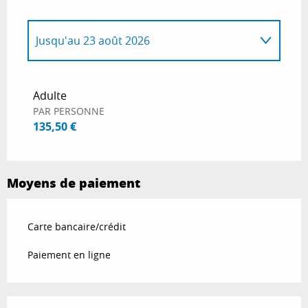
Jusqu'au
23 août 2026
Du
1 janvier 2026
au
4 avril 2026
Adulte
PAR PERSONNE
Du
5 avril 2026
au
7 mai 2026
135,50 €
Du
8 mai 2026
au
6 juin 2026
Moyens de paiement
Du
7 juin 2026
au
11 juillet 2026
Carte bancaire/crédit
Du
24 août 2026
au
26 septembre 2026
Paiement en ligne
Du
27 septembre 2026
au
17 octobre
2026