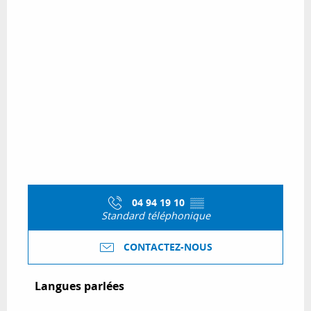
04 94 19 10
▒▒
Standard téléphonique
CONTACTEZ-NOUS
Langues parlées
Langues parlées