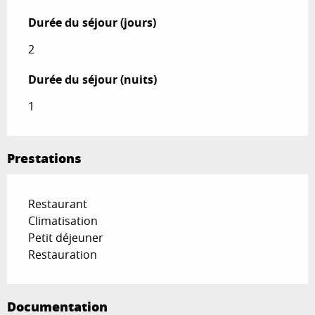
Durée du séjour (jours)
Durée du séjour (jours)
2
Durée du séjour (nuits)
Durée du séjour (nuits)
1
Prestations
Restaurant
Climatisation
Petit déjeuner
Restauration
Documentation