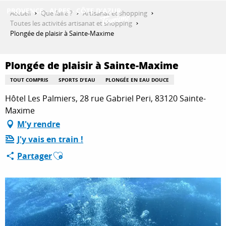
Aller
Accueil
Que faire ?
Artisanat et shopping
au
Toutes les activités artisanat et shopping
contenu
Plongée de plaisir à Sainte-Maxime
DÉCOUVRIR
principal
Plongée de plaisir à Sainte-Maxime
QUE FAIRE ?
TOUT COMPRIS
SPORTS D'EAU
PLONGÉE EN EAU DOUCE
Hôtel Les Palmiers, 28 rue Gabriel Peri, 83120 Sainte-
Maxime
SÉJOURNER
M'y rendre
J'y vais en train !
Ajouter aux favoris
Partager
ESPACE PRO