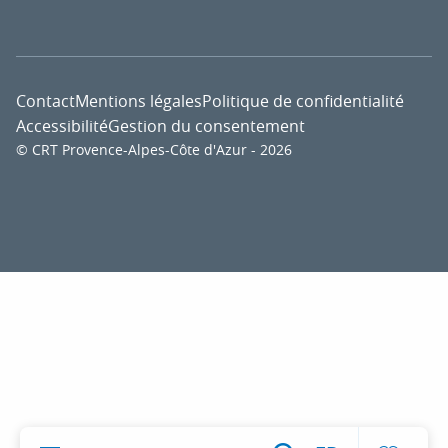
Contact
Mentions légales
Politique de confidentialité
Accessibilité
Gestion du consentement
© CRT Provence-Alpes-Côte d'Azur - 2026
Voir l