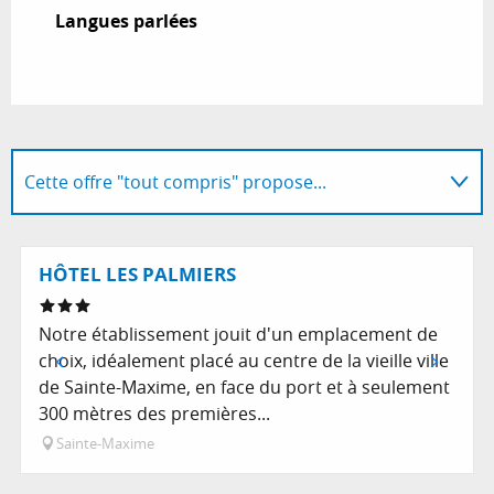
Langues parlées
Langues parlées
Cette offre "tout compris" propose...
Est proposé par l'offre "tout compris"...
Réservable
HÔTEL LES PALMIERS
Notre établissement jouit d'un emplacement de
choix, idéalement placé au centre de la vieille ville
de Sainte-Maxime, en face du port et à seulement
300 mètres des premières...
Sainte-Maxime