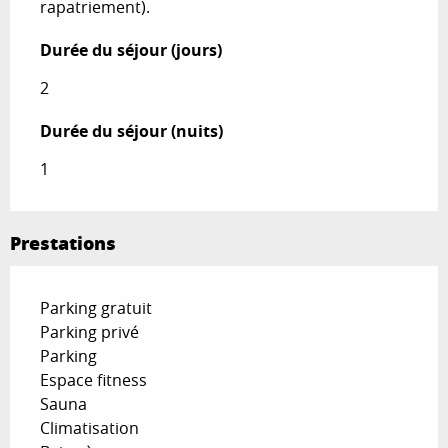
rapatriement).
Durée du séjour (jours)
Durée du séjour (jours)
2
Durée du séjour (nuits)
Durée du séjour (nuits)
1
Prestations
Parking gratuit
Parking privé
Parking
Espace fitness
Sauna
Climatisation