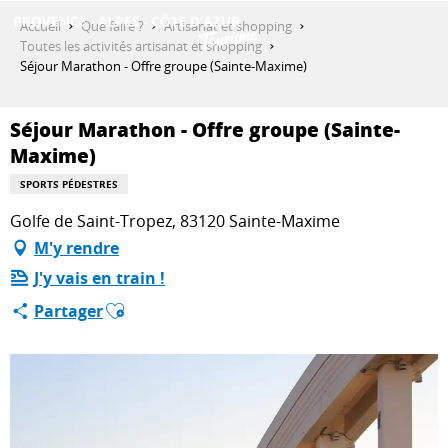
Aller
Accueil
Que faire ?
Artisanat et shopping
au
Toutes les activités artisanat et shopping
contenu
Séjour Marathon - Offre groupe (Sainte-Maxime)
DÉCOUVRIR
principal
Séjour Marathon - Offre groupe (Sainte-
Maxime)
QUE FAIRE ?
SPORTS PÉDESTRES
Golfe de Saint-Tropez, 83120 Sainte-Maxime
SÉJOURNER
M'y rendre
J'y vais en train !
Ajouter aux favoris
Partager
ESPACE PRO