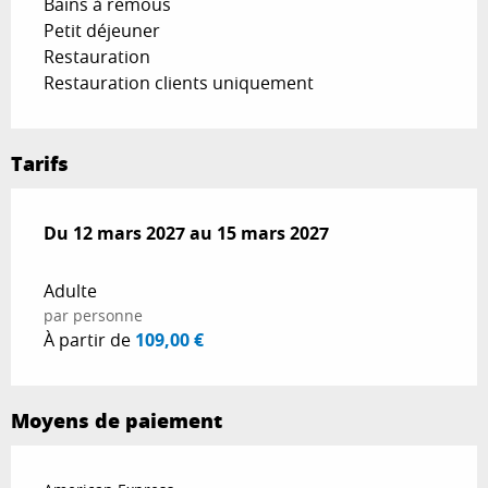
Bains à remous
Petit déjeuner
Restauration
Restauration clients uniquement
Tarifs
Du
Du
12 mars 2027
12 mars 2027
au
au
15 mars 2027
15 mars 2027
Adulte
par personne
À partir de
109,00 €
Moyens de paiement