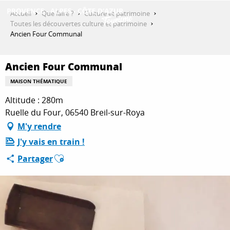
Aller
Accueil
Que faire ?
Culture et patrimoine
au
Toutes les découvertes culture et patrimoine
contenu
Ancien Four Communal
DÉCOUVRIR
principal
Ancien Four Communal
QUE FAIRE ?
MAISON THÉMATIQUE
Altitude : 280m
Ruelle du Four, 06540 Breil-sur-Roya
SÉJOURNER
M'y rendre
J'y vais en train !
Ajouter aux favoris
Partager
ESPACE PRO