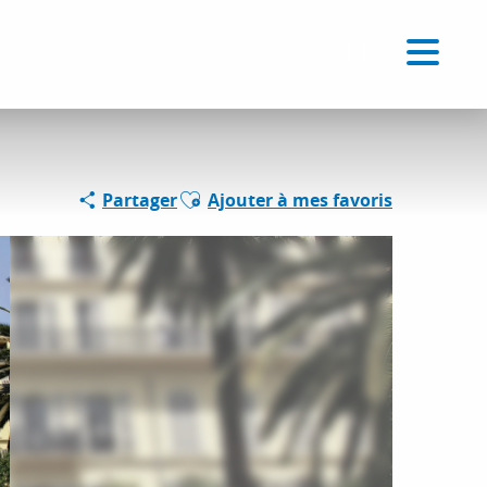
Voir les favoris
FR
Recherche
Ajouter aux favoris
Partager
Ajouter à mes favoris