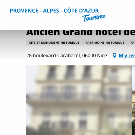
Aller
Accueil
Que faire ?
Culture et patrimoine
Toutes les 
au
contenu
principal
Ancien Grand hôtel de
SITE ET MONUMENT HISTORIQUE
PATRIMOINE HISTORIQUE
PA
28 boulevard Carabacel, 06000 Nice
M'y re