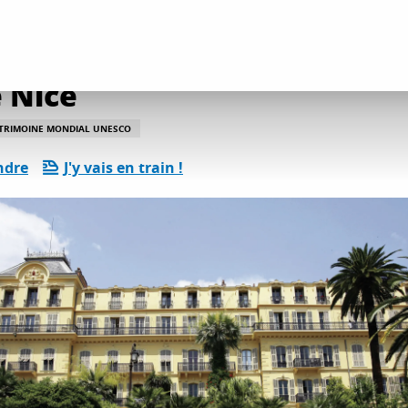
découvertes culture et patrimoine
Ancien Grand hôtel de Nice
 Nice
TRIMOINE MONDIAL UNESCO
ndre
J'y vais en train !