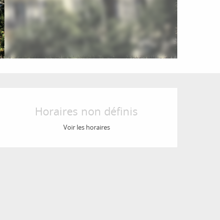
Ouverture et coordon
Horaires non définis
Voir les horaires