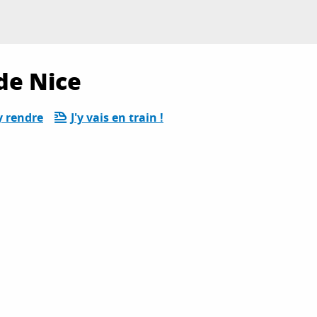
de Nice
y rendre
J'y vais en train !