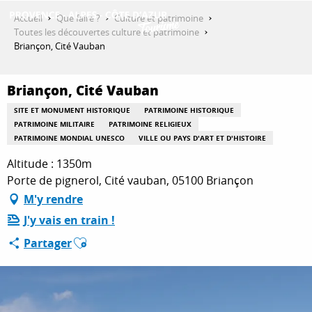
Aller
Accueil
Que faire ?
Culture et patrimoine
au
Toutes les découvertes culture et patrimoine
contenu
Briançon, Cité Vauban
DÉCOUVRIR
principal
Briançon, Cité Vauban
QUE FAIRE ?
SITE ET MONUMENT HISTORIQUE
PATRIMOINE HISTORIQUE
PATRIMOINE MILITAIRE
PATRIMOINE RELIGIEUX
PATRIMOINE MONDIAL UNESCO
VILLE OU PAYS D'ART ET D'HISTOIRE
Altitude : 1350m
SÉJOURNER
Porte de pignerol, Cité vauban, 05100 Briançon
M'y rendre
ESPACE PRO
J'y vais en train !
Ajouter aux favoris
Partager