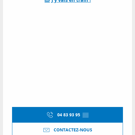
J'y vais en train !
04 83 93 95
▒▒
CONTACTEZ-NOUS