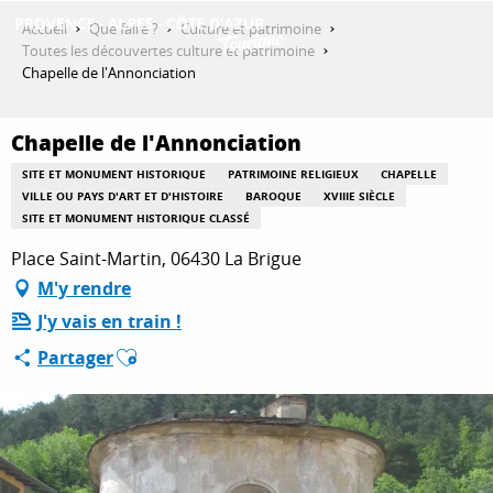
Aller
Accueil
Que faire ?
Culture et patrimoine
au
Toutes les découvertes culture et patrimoine
contenu
Chapelle de l'Annonciation
DÉCOUVRIR
principal
Chapelle de l'Annonciation
QUE FAIRE ?
SITE ET MONUMENT HISTORIQUE
PATRIMOINE RELIGIEUX
CHAPELLE
VILLE OU PAYS D'ART ET D'HISTOIRE
BAROQUE
XVIIIE SIÈCLE
SITE ET MONUMENT HISTORIQUE CLASSÉ
Place Saint-Martin, 06430 La Brigue
SÉJOURNER
M'y rendre
J'y vais en train !
ESPACE PRO
Ajouter aux favoris
Partager