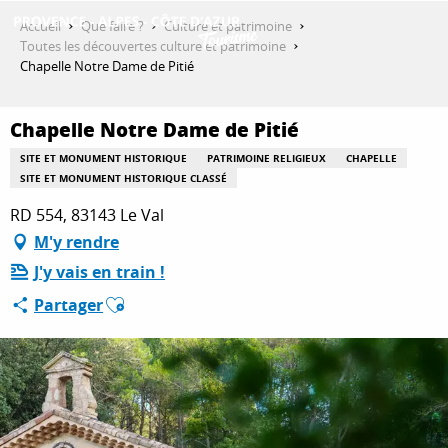
Aller
Accueil
Que faire ?
Culture et patrimoine
au
Toutes les découvertes culture et patrimoine
contenu
Chapelle Notre Dame de Pitié
DÉCOUVRIR
principal
Chapelle Notre Dame de Pitié
QUE FAIRE ?
SITE ET MONUMENT HISTORIQUE
PATRIMOINE RELIGIEUX
CHAPELLE
SITE ET MONUMENT HISTORIQUE CLASSÉ
RD 554, 83143 Le Val
SÉJOURNER
M'y rendre
J'y vais en train !
Ajouter aux favoris
Partager
ESPACE PRO