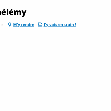
thélémy
ns
M'y rendre
J'y vais en train !