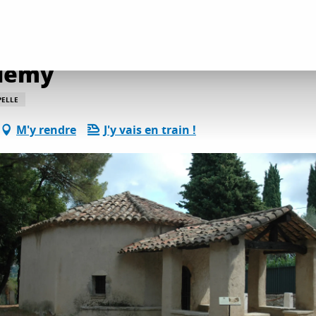
découvertes culture et patrimoine
Chapelle Saint Barthélémy
élémy
PELLE
M'y rendre
J'y vais en train !