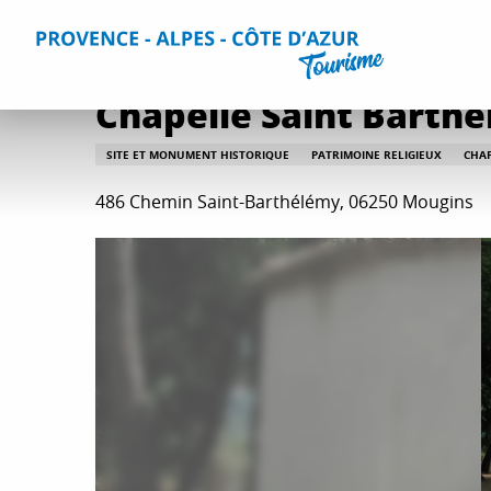
Aller
Accueil
Que faire ?
Culture et patrimoine
Toutes les 
au
contenu
principal
Chapelle Saint Barth
SITE ET MONUMENT HISTORIQUE
PATRIMOINE RELIGIEUX
CHA
486 Chemin Saint-Barthélémy, 06250 Mougins