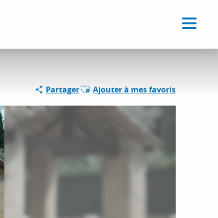
Voir les favoris
FR
Recherche
Ajouter aux favoris
Partager
Ajouter à mes favoris