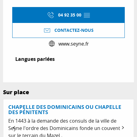
04 92 35 00
▒▒
CONTACTEZ-NOUS
www.seyne.fr
Langues parlées
Langues parlées
Sur place
CHAPELLE DES DOMINICAINS OU CHAPELLE
DES PÉNITENTS
En 1443 à la demande des consuls de la ville de
Seyne l'ordre des Dominicains fonde un couvent
sur le terrain du Mazel .