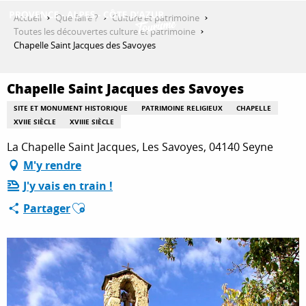
Aller
Accueil
Que faire ?
Culture et patrimoine
au
Toutes les découvertes culture et patrimoine
contenu
Chapelle Saint Jacques des Savoyes
DÉCOUVRIR
principal
Chapelle Saint Jacques des Savoyes
QUE FAIRE ?
SITE ET MONUMENT HISTORIQUE
PATRIMOINE RELIGIEUX
CHAPELLE
XVIIE SIÈCLE
XVIIIE SIÈCLE
La Chapelle Saint Jacques, Les Savoyes, 04140 Seyne
SÉJOURNER
M'y rendre
J'y vais en train !
Ajouter aux favoris
Partager
ESPACE PRO