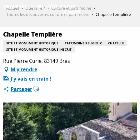
Aller
Accueil
Que faire ?
Culture et patrimoine
au
Toutes les découvertes culture et patrimoine
Chapelle Templière
contenu
DÉCOUVRIR
principal
Chapelle Templière
SITE ET MONUMENT HISTORIQUE
PATRIMOINE RELIGIEUX
CHAPELLE
QUE FAIRE ?
SITE ET MONUMENT HISTORIQUE INSCRIT
Rue Pierre Curie, 83149 Bras
M'y rendre
SÉJOURNER
J'y vais en train !
Ajouter aux favoris
Partager
ESPACE PRO