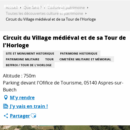
Aller
Accueil
Que faire ?
Culture et patrimoine
au
Toutes les découvertes culture et patrimoine
contenu
Circuit du Village médiéval et de sa Tour de l'Horloge
DÉCOUVRIR
principal
Circuit du Village médiéval et de sa Tour de
l'Horloge
QUE FAIRE ?
SITE ET MONUMENT HISTORIQUE
PATRIMOINE HISTORIQUE
PATRIMOINE MILITAIRE
TOUR
CIMETIÈRE MILITAIRE ET MÉMORIAL
BEFFROI / TOUR DE L'HORLOGE
SÉJOURNER
Altitude : 750m
Parking devant l'Ofifice de Tourisme, 05140 Aspres-sur-
Buëch
ESPACE PRO
M'y rendre
J'y vais en train !
Ajouter aux favoris
Partager