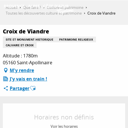
Aller
Accueil
Que faire ?
Culture et patrimoine
au
Toutes les découvertes culture et patrimoine
Croix de Viandre
contenu
DÉCOUVRIR
principal
Croix de Viandre
SITE ET MONUMENT HISTORIQUE
PATRIMOINE RELIGIEUX
QUE FAIRE ?
CALVAIRE ET CROIX
Altitude : 1780m
05160 Saint-Apollinaire
SÉJOURNER
M'y rendre
J'y vais en train !
Ajouter aux favoris
Partager
ESPACE PRO
Ouverture et coordonnées
Horaires non définis
Voir les horaires