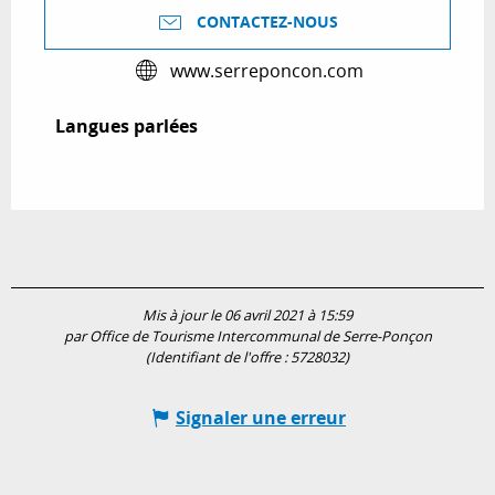
CONTACTEZ-NOUS
www.serreponcon.com
Langues parlées
Langues parlées
Mis à jour le 06 avril 2021 à 15:59
par Office de Tourisme Intercommunal de Serre-Ponçon
(Identifiant de l'offre :
5728032
)
Signaler une erreur