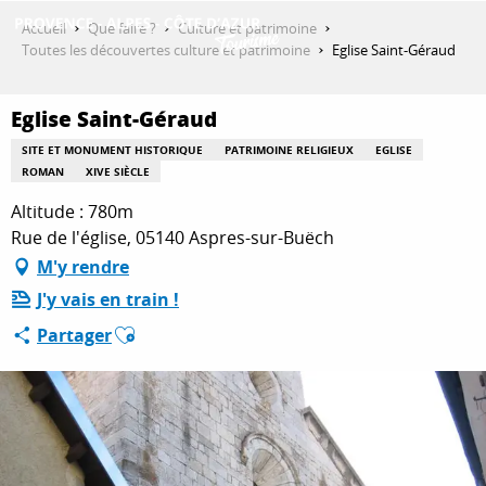
Aller
Accueil
Que faire ?
Culture et patrimoine
au
Toutes les découvertes culture et patrimoine
Eglise Saint-Géraud
contenu
DÉCOUVRIR
principal
Eglise Saint-Géraud
SITE ET MONUMENT HISTORIQUE
PATRIMOINE RELIGIEUX
EGLISE
QUE FAIRE ?
ROMAN
XIVE SIÈCLE
Altitude : 780m
Rue de l'église, 05140 Aspres-sur-Buëch
SÉJOURNER
M'y rendre
J'y vais en train !
Ajouter aux favoris
Partager
ESPACE PRO