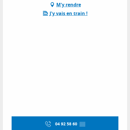
M'y rendre
J'y vais en train !
04 92 58 60
▒▒