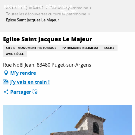
Aller
Accueil
Que faire ?
Culture et patrimoine
au
Toutes les découvertes culture et patrimoine
contenu
Eglise Saint Jacques Le Majeur
DÉCOUVRIR
principal
Eglise Saint Jacques Le Majeur
QUE FAIRE ?
SITE ET MONUMENT HISTORIQUE
PATRIMOINE RELIGIEUX
EGLISE
XVIE SIÈCLE
Rue Noël Jean, 83480 Puget-sur-Argens
SÉJOURNER
M'y rendre
J'y vais en train !
Ajouter aux favoris
Partager
ESPACE PRO