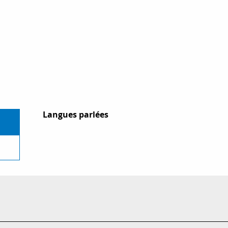
Langues parlées
Langues parlées