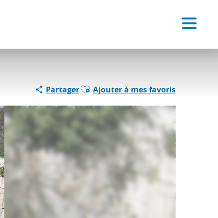
Voir les favoris
FR
Recherche
Ajouter aux favoris
Partager
Ajouter à mes favoris