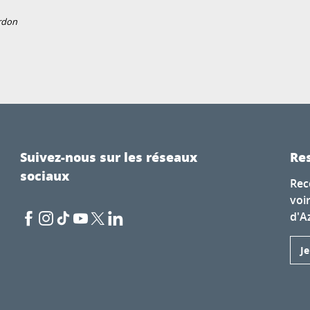
rdon
Suivez-nous sur les réseaux
Res
sociaux
Rec
voi
d'A
J