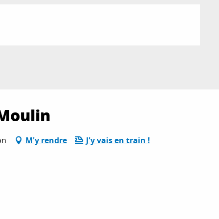
Moulin
on
M'y rendre
J'y vais en train !