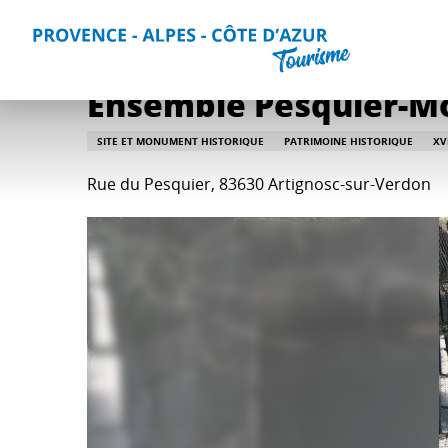
Aller
Accueil
Que faire ?
Culture et patrimoine
Toutes les 
au
contenu
principal
Ensemble Pesquier-M
SITE ET MONUMENT HISTORIQUE
PATRIMOINE HISTORIQUE
XVI
Rue du Pesquier, 83630 Artignosc-sur-Verdon