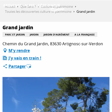
Aller
Accueil
Que faire ?
Culture et patrimoine
au
Toutes les découvertes culture et patrimoine
Grand jardin
contenu
DÉCOUVRIR
principal
Grand jardin
PARC ET JARDIN
JARDIN
JARDIN D'AGRÉMENT
A LA FRANÇAISE
QUE FAIRE ?
Chemin du Grand Jardin, 83630 Artignosc-sur-Verdon
M'y rendre
J'y vais en train !
SÉJOURNER
Ajouter aux favoris
Partager
ESPACE PRO