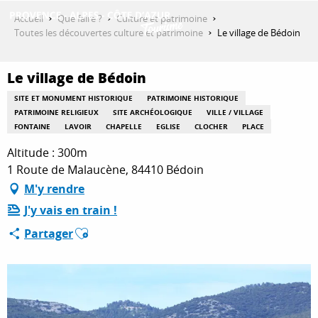
Aller
Accueil
Que faire ?
Culture et patrimoine
au
Toutes les découvertes culture et patrimoine
Le village de Bédoin
contenu
DÉCOUVRIR
principal
Le village de Bédoin
SITE ET MONUMENT HISTORIQUE
PATRIMOINE HISTORIQUE
QUE FAIRE ?
PATRIMOINE RELIGIEUX
SITE ARCHÉOLOGIQUE
VILLE / VILLAGE
FONTAINE
LAVOIR
CHAPELLE
EGLISE
CLOCHER
PLACE
Altitude : 300m
SÉJOURNER
1 Route de Malaucène, 84410 Bédoin
M'y rendre
J'y vais en train !
ESPACE PRO
Ajouter aux favoris
Partager