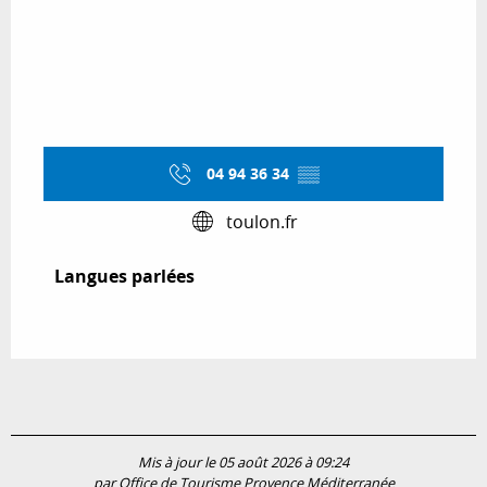
04 94 36 34
▒▒
toulon.fr
Langues parlées
Langues parlées
Mis à jour le 05 août 2026 à 09:24
par Office de Tourisme Provence Méditerranée