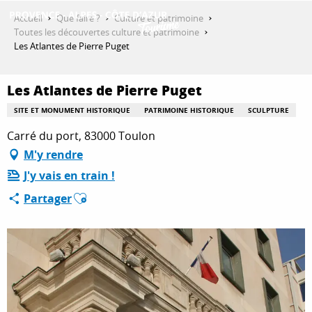
Aller
Accueil
Que faire ?
Culture et patrimoine
au
Toutes les découvertes culture et patrimoine
contenu
Les Atlantes de Pierre Puget
DÉCOUVRIR
principal
Les Atlantes de Pierre Puget
QUE FAIRE ?
SITE ET MONUMENT HISTORIQUE
PATRIMOINE HISTORIQUE
SCULPTURE
Carré du port, 83000 Toulon
M'y rendre
SÉJOURNER
J'y vais en train !
Ajouter aux favoris
Partager
ESPACE PRO