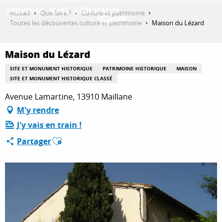
Aller
Accueil
Que faire ?
Culture et patrimoine
au
Toutes les découvertes culture et patrimoine
Maison du Lézard
contenu
DÉCOUVRIR
principal
Maison du Lézard
SITE ET MONUMENT HISTORIQUE
PATRIMOINE HISTORIQUE
MAISON
QUE FAIRE ?
SITE ET MONUMENT HISTORIQUE CLASSÉ
Avenue Lamartine, 13910 Maillane
M'y rendre
SÉJOURNER
J'y vais en train !
Ajouter aux favoris
Partager
ESPACE PRO