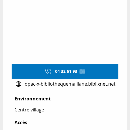
04 32 61 93
▒▒
opac-x-bibliothequemaillane.biblixnet.net
Environnement
Environnement
Centre village
Accès
Accès