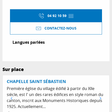
04 92 10 59
▒▒
CONTACTEZ-NOUS
Langues parlées
Langues parlées
Sur place
CHAPELLE SAINT SÉBASTIEN
Première église du village édifié à partir du XIIe
siècle, est l' un des rares édifices en style roman du
canton, inscrit aux Monuments Historiques depuis
1925. Actuellement...