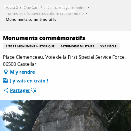
Aller
Accueil
Que faire ?
Culture et patrimoine
au
Toutes les découvertes culture et patrimoine
contenu
Monuments commémoratifs
DÉCOUVRIR
principal
Monuments commémoratifs
QUE FAIRE ?
SITE ET MONUMENT HISTORIQUE
PATRIMOINE MILITAIRE
XXE SIÈCLE
Place Clemenceau, Voie de la First Special Service Force,
06500 Castellar
SÉJOURNER
M'y rendre
J'y vais en train !
Ajouter aux favoris
Partager
ESPACE PRO