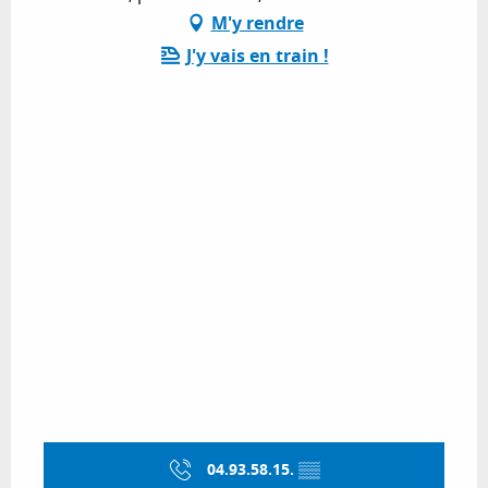
M'y rendre
J'y vais en train !
04.93.58.15.
▒▒