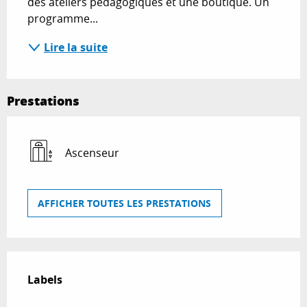
des ateliers pédagogiques et une boutique. Un 
programme...
Lire la suite
Prestations
Ascenseur
AFFICHER TOUTES LES PRESTATIONS
Offres de prestations
Labels
Labels