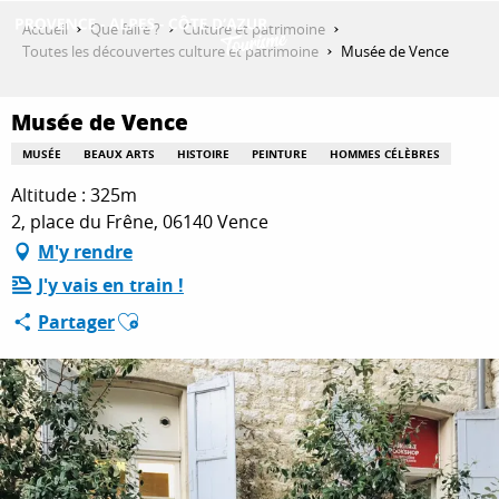
Aller
Accueil
Que faire ?
Culture et patrimoine
au
Toutes les découvertes culture et patrimoine
Musée de Vence
contenu
DÉCOUVRIR
principal
Musée de Vence
MUSÉE
BEAUX ARTS
HISTOIRE
PEINTURE
HOMMES CÉLÈBRES
QUE FAIRE ?
Altitude : 325m
2, place du Frêne, 06140 Vence
M'y rendre
SÉJOURNER
J'y vais en train !
Ajouter aux favoris
Partager
ESPACE PRO