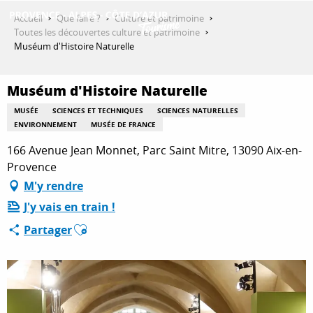
Aller
Accueil
Que faire ?
Culture et patrimoine
au
Toutes les découvertes culture et patrimoine
contenu
Muséum d'Histoire Naturelle
DÉCOUVRIR
principal
Muséum d'Histoire Naturelle
QUE FAIRE ?
MUSÉE
SCIENCES ET TECHNIQUES
SCIENCES NATURELLES
ENVIRONNEMENT
MUSÉE DE FRANCE
166 Avenue Jean Monnet, Parc Saint Mitre, 13090 Aix-en-
SÉJOURNER
Provence
M'y rendre
J'y vais en train !
ESPACE PRO
Ajouter aux favoris
Partager