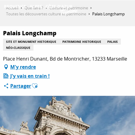
Aller
Accueil
Que faire ?
Culture et patrimoine
au
Toutes les découvertes culture et patrimoine
Palais Longchamp
contenu
DÉCOUVRIR
principal
Palais Longchamp
SITE ET MONUMENT HISTORIQUE
PATRIMOINE HISTORIQUE
PALAIS
QUE FAIRE ?
NÉO-CLASSIQUE
Place Henri Dunant, Bd de Montricher, 13233 Marseille
M'y rendre
SÉJOURNER
J'y vais en train !
Ajouter aux favoris
Partager
ESPACE PRO