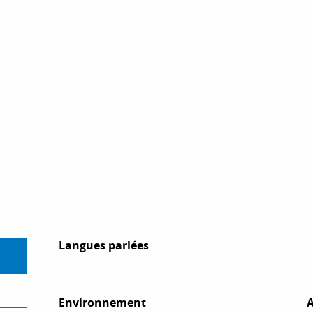
Langues parlées
Langues parlées
Environnement
Environnement
A
A