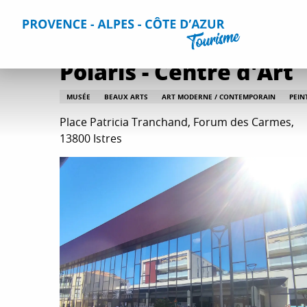
Aller
Accueil
Que faire ?
Culture et patrimoine
Toutes les 
au
contenu
principal
Polaris - Centre d'Art
MUSÉE
BEAUX ARTS
ART MODERNE / CONTEMPORAIN
PEIN
Place Patricia Tranchand, Forum des Carmes,
13800 Istres