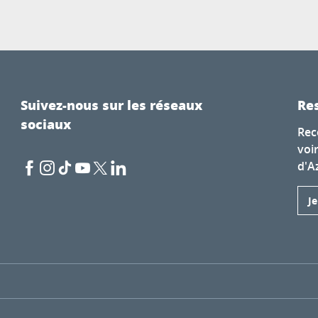
Suivez-nous sur les réseaux
Res
sociaux
Rec
voi
d'A
J