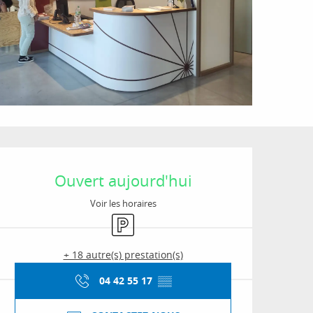
Ouverture et coordon
Ouvert aujourd'hui
Voir les horaires
Parking
+ 18 autre(s) prestation(s)
04 42 55 17
▒▒