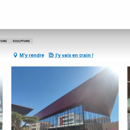
découvertes culture et patrimoine
Polaris - Centre d'Art
TURE
SCULPTURE
M'y rendre
J'y vais en train !