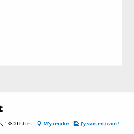
t
, 13800 Istres
M'y rendre
J'y vais en train !