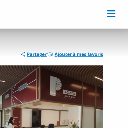
Voir les favoris
FR
Recherche
Ajouter aux favoris
Partager
Ajouter à mes favoris