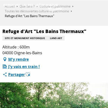
Aller
Accueil
Que faire ?
Culture et patrimoine
au
Toutes les découvertes culture et patrimoine
contenu
Refuge d'Art "Les Bains Thermaux"
DÉCOUVRIR
principal
Refuge d'Art "Les Bains Thermaux"
QUE FAIRE ?
SITE ET MONUMENT HISTORIQUE
LAND ART
Altitude : 600m
04000 Digne-les-Bains
SÉJOURNER
M'y rendre
J'y vais en train !
Ajouter aux favoris
Partager
ESPACE PRO