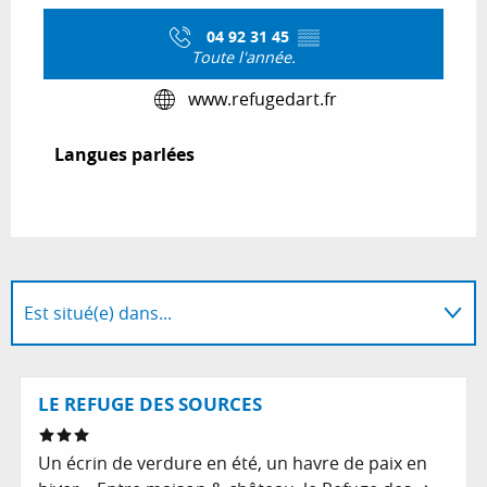
04 92 31 45
▒▒
Toute l'année.
www.refugedart.fr
Langues parlées
Langues parlées
Est situé(e) dans...
En lien avec
Réservable
LE REFUGE DES SOURCES
Un écrin de verdure en été, un havre de paix en